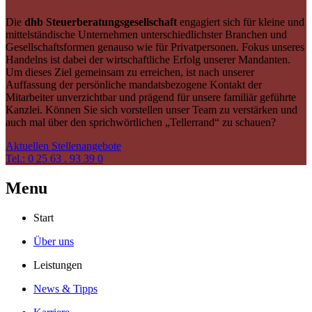
Die
dhb Steuerberatungsgesellschaft
engagiert sich für kleine und
mittelständische Unternehmen unterschiedlichster Branchen und
Gesellschaftsformen genauso wie für Privatpersonen. Fokus unseres
Handelns ist dabei der wirtschaftliche Erfolg unserer Mandanten.
Um dieses Ziel gemeinsam zu erreichen, ist nach unserer
Auffassung der persönliche mandatsbezogene Kontakt der
Mitarbeiter unverzichtbar und prägend für unsere familiär geführte
Kanzlei. Können Sie sich vorstellen unser Team zu verstärken und
auch mal über den sprichwörtlichen „Tellerrand“ zu schauen?
Aktuellen Stellenangebote
Tel.: 0 25 63 . 93 39 0
Menu
Start
Über uns
Leistungen
News & Tipps