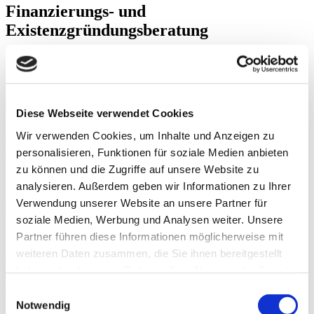
Finanzierungs- und
Existenzgründungsberatung
Jahresabschluss mit Steuererklärung
Diese Webseite verwendet Cookies
Wir verwenden Cookies, um Inhalte und Anzeigen zu
Finanzbuchhaltung
personalisieren, Funktionen für soziale Medien anbieten
zu können und die Zugriffe auf unsere Website zu
analysieren. Außerdem geben wir Informationen zu Ihrer
Verwendung unserer Website an unsere Partner für
Personalabrechnung
soziale Medien, Werbung und Analysen weiter. Unsere
Partner führen diese Informationen möglicherweise mit
weiteren Daten zusammen, die Sie ihnen bereitgestellt
Private Steuererklärung
haben oder die sie im Rahmen Ihrer Nutzung der Dienste
gesammelt haben.
Einwilligungsauswahl
Über uns
Notwendig