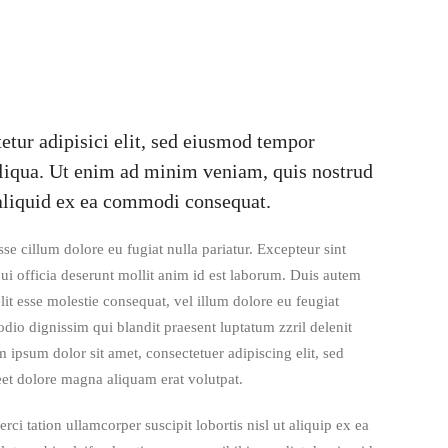
etur adipisici elit, sed eiusmod tempor
aliqua. Ut enim ad minim veniam, quis nostrud
 aliquid ex ea commodi consequat.
sse cillum dolore eu fugiat nulla pariatur. Excepteur sint
qui officia deserunt mollit anim id est laborum. Duis autem
elit esse molestie consequat, vel illum dolore eu feugiat
 odio dignissim qui blandit praesent luptatum zzril delenit
m ipsum dolor sit amet, consectetuer adipiscing elit, sed
t dolore magna aliquam erat volutpat.
i tation ullamcorper suscipit lobortis nisl ut aliquip ex ea