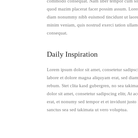
commodo consequat. Nam liber tempor cum solu
quod mazim placerat facer possim assum. Lorem 
diam nonummy nibh euismod tincidunt ut laoree
minim veniam, quis nostrud exerci tation ullam
consequat.
Daily Inspiration
Lorem ipsum dolor sit amet, consetetur sadipsc
labore et dolore magna aliquyam erat, sed diam
rebum. Stet clita kasd gubergren, no sea takim
dolor sit amet, consetetur sadipscing elitr, A
erat, et nonumy sed tempor et et invidunt justo
sanctus sea sed takimata ut vero voluptua.