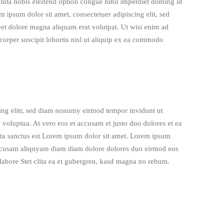
ta nobis eleifend option congue nihil imperdiet doming id
ipsum dolor sit amet, consectetuer adipiscing elit, sed
t dolore magna aliquam erat volutpat. Ut wisi enim ad
corper suscipit lobortis nisl ut aliquip ex ea commodo
ing elitr, sed diam nonumy eirmod tempor invidunt ut
 voluptua. At vero eos et accusam et justo duo dolores et ea
ata sanctus est Lorem ipsum dolor sit amet. Lorem ipsum
t accusam aliquyam diam diam dolore dolores duo eirmod eos
 labore Stet clita ea et gubergren, kasd magna no rebum.