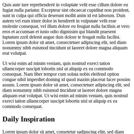
Quis aute iure reprehenderit in voluptate velit esse cillum dolore eu
fugiat nulla pariatur. Excepteur sint obcaecat cupiditat non proident,
sunt in culpa qui officia deserunt mollit anim id est laborum. Duis
autem vel eum iriure dolor in hendrerit in vulputate velit esse
molestie consequat, vel illum dolore eu feugiat nulla facilisis at vero
eros et accumsan et iusto odio dignissim qui blandit praesent
luptatum zzril delenit augue duis dolore te feugait nulla facilisi.
Lorem ipsum dolor sit amet, consectetuer adipiscing elit, sed diam
nonummy nibh euismod tincidunt ut laoreet dolore magna aliquam
erat volutpat.
Ut wisi enim ad minim veniam, quis nostrud exerci tation
ullamcorper suscipit lobortis nisl ut aliquip ex ea commodo
consequat. Nam liber tempor cum soluta nobis eleifend option
congue nihil imperdiet doming id quod mazim placerat facer possim
assum. Lorem ipsum dolor sit amet, consectetuer adipiscing elit, sed
diam nonummy nibh euismod tincidunt ut laoreet dolore magna
aliquam erat volutpat. Ut wisi enim ad minim veniam, quis nostrud
exerci tation ullamcorper suscipit lobortis nisl ut aliquip ex ea
commodo consequat.
Daily Inspiration
Lorem ipsum dolor sit amet, consetetur sadipscing elitr, sed diam