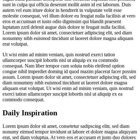
sunt in culpa qui officia deserunt mollit anim id est laborum. Duis
autem vel eum iriure dolor in hendrerit in vulputate velit esse
molestie consequat, vel illum dolore eu feugiat nulla facilisis at vero
eros et accumsan et iusto odio dignissim qui blandit praesent
luptatum zzril delenit augue duis dolore te feugait nulla facilisi.
Lorem ipsum dolor sit amet, consectetuer adipiscing elit, sed diam
nonummy nibh euismod tincidunt ut laoreet dolore magna aliquam
erat volutpat.
Ut wisi enim ad minim veniam, quis nostrud exerci tation
ullamcorper suscipit lobortis nisl ut aliquip ex ea commodo
consequat. Nam liber tempor cum soluta nobis eleifend option
congue nihil imperdiet doming id quod mazim placerat facer possim
assum. Lorem ipsum dolor sit amet, consectetuer adipiscing elit, sed
diam nonummy nibh euismod tincidunt ut laoreet dolore magna
aliquam erat volutpat. Ut wisi enim ad minim veniam, quis nostrud
exerci tation ullamcorper suscipit lobortis nisl ut aliquip ex ea
commodo consequat.
Daily Inspiration
Lorem ipsum dolor sit amet, consetetur sadipscing elitr, sed diam
nonumy eirmod tempor invidunt ut labore et dolore magna aliquyam
erat, sed diam voluptua. At vero eos et accusam et justo duo dolores